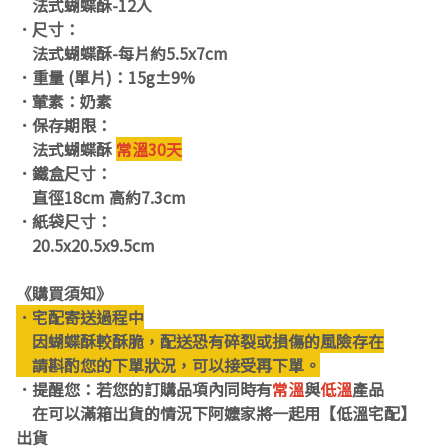
法式蝴蝶酥-12入
．尺寸：
法式蝴蝶酥-每片約5.5x7cm
．重量 (單片)：15g±9%
．葷素：奶素
．保存期限：
法式蝴蝶酥
常溫30天
．鐵盒尺寸：
直徑18cm 高約7.3cm
．紙袋尺寸：
20.5x20.5x9.5cm
《購買須知》
．宅配寄送過程中
因蝴蝶酥較酥脆，配送恐有碎裂或損傷的風險存在
請斟酌您的下單狀況，可以接受再下單。
．提醒您：若您的訂購品項內同時有
常溫
與
低溫
產品
在可以滿箱出貨的情況下阿嬤家將一起用【低溫宅配】
出貨