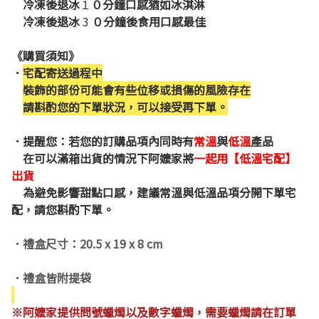
冷凍後退冰
１
０分鐘口感猶如冰淇淋
冷凍後退冰
3
０
分鐘後食用口感最佳
《購買須知》
．
宅配寄送過程中
裝飾的部份可能會有些位移或損傷的風險存在
請斟酌您的下單狀況，可以接受再下單。
．
提醒您：若您的訂購品項內同時有
常溫
與
低溫
產品
在可以滿箱出貨的情況下阿嬤家將
一起用【低溫宅配】
出貨
為避免影響甜點口感，建議常溫與低溫品項分開下單宅
配，請您斟酌下單。
．禮盒尺寸：20.5 x 19 x 8 cm
．禮盒皆附提袋
※
阿嬤家提供問號蠟燭以及數字蠟燭，需要蠟燭請在訂單