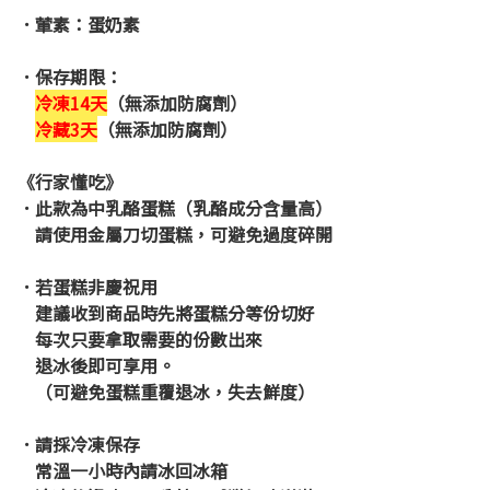
．葷素：
蛋奶素
．保存期限：
冷凍14天
（無添加防腐劑）
冷藏3天
（無添加防腐劑）
《行家懂吃》
．此款為中乳酪蛋糕（乳酪成分含量高）
請使用金屬刀切蛋糕，可避免過度碎開
．若蛋糕非慶祝用
建議收到商品時
先將蛋糕分等份切好
每次只要拿取需要的份數出來
退冰後即可享用。
（
可避免蛋糕重覆退冰，失去鮮度）
．請採冷凍保存
常溫一小時內請冰回冰箱