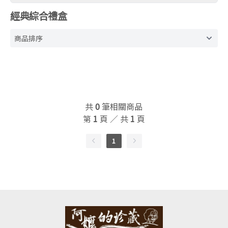
經典綜合禮盒
共
0
筆相關商品
第
1
頁 ／ 共
1
頁
1