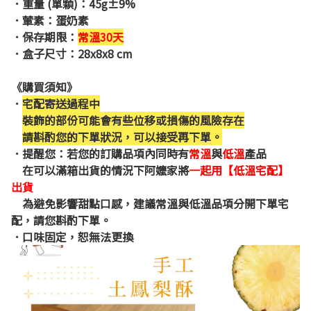
．重量 (單顆)：
45g±9%
．葷素：蛋奶素
．保存期限：
常溫30天
．盒子尺寸：28x8x8 cm
《購買須知》
．
宅配寄送過程中
裝飾的部份可能會有些位移或損傷的風險存在
請斟酌您的下單狀況，可以接受再下單。
．
提醒您：若您的訂購品項內同時有
常溫
與
低溫
產品
在可以滿箱出貨的情況下阿嬤家將
一起用【低溫宅配】
出貨
為避免影響甜點口感，建議常溫與低溫品項分開下單宅
配，請您斟酌下單。
．
口味固定，恕無法更換