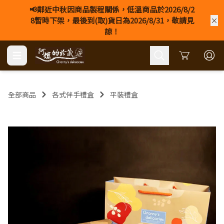
📢鄰近中秋因商品製程關係，低溫商品於2026/8/2
8暫時下架，最後到(取)貨日為2026/8/31，敬請見
諒！
Cart
全部商品
各式伴手禮盒
平裝禮盒