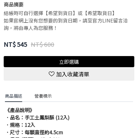
商品摘要
結帳時可自行選擇【希望到貨日】或【希望取貨日】
如果官網上沒有您想要的到貨日期，請至官方LINE留言洽
詢，將由專人為您服務！
NT$
545
NT$ 600
立即選購
加入收藏清單
商品描述
營養標示
《產品說明》
．品名：
手工土鳳梨酥 (12入)
．規格：12入
．尺寸：
每顆直徑約4.5cm