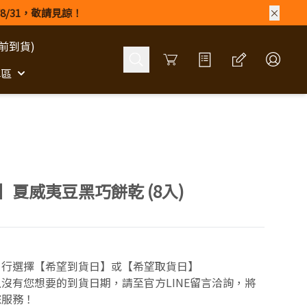
8/31，敬請見諒！
前到貨)
Cart
專區
】夏威夷豆黑巧餅乾 (8入)
自行選擇【希望到貨日】或【希望取貨日】
沒有您想要的到貨日期，請至官方LINE留言洽詢，將
您服務！