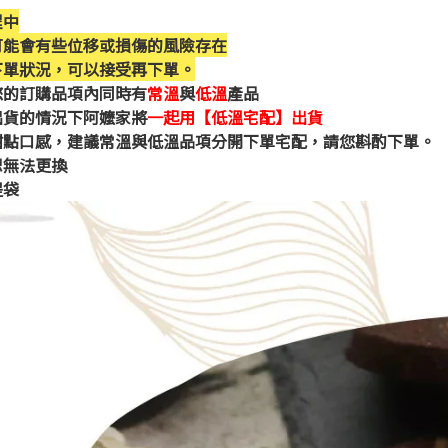
程中
可能會有些位移或損傷的風險存在
下單狀況，可以接受再下單。
您的訂購品項內同時有
常溫
與
低溫
產品
貨的情況下阿嬤家將
一起用【低溫宅配】出貨
點口感，建議常溫與低溫品項分開下單宅配，請您斟酌下單。
恕無法更換
提袋