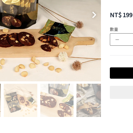
NT$
199
數量
－