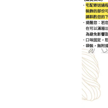
．
宅配寄送過
裝飾的部份
請斟酌您的
．
提醒您：若
在可以滿箱出
為避免影響甜
．口味固定，
．袋裝，無附