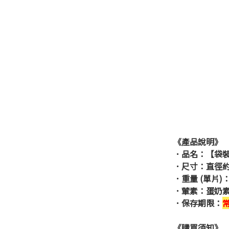
《產品說明》
．品名：【袋
．尺寸：
直徑約
．重量 (單片)
．葷素：蛋奶
．保存期限：
《購買須知》