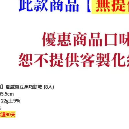
裝】
夏威夷豆黑巧餅乾 (8入)
5.5cm
：
22g±9%
素
常溫90天