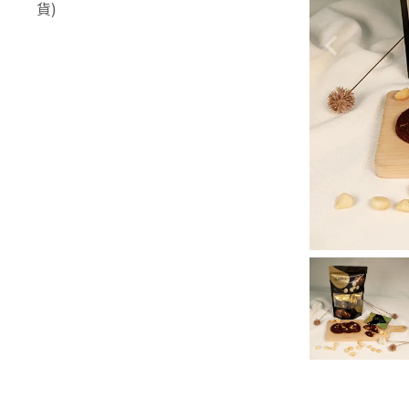
優惠)
貨)
-
御璽珍藏禮盒
各式伴手禮盒
-
禮賀珍藏禮盒
-
金璽尊榮禮盒
-
經典綜合禮盒
-
御璽珍藏禮盒
-
中式禮盒
-
禮賀珍藏禮盒
-
百寶盒
-
經典綜合禮盒
-
平裝禮盒
-
中式禮盒
伴手小品
-
百寶盒
低溫 - 法式造型塔
-
平裝禮盒
低溫 - 經典小塔
伴手小品
低溫 - 暖心蛋糕 (不適用早
鳥優惠)