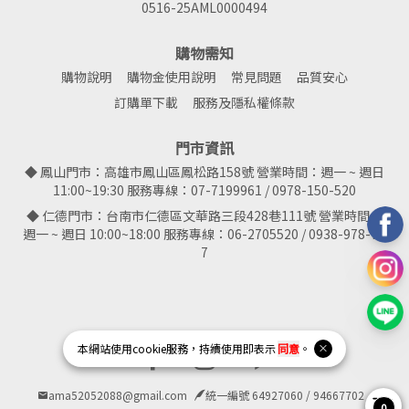
0516-25AML0000494
購物需知
購物說明
購物金使用說明
常見問題
品質安心
訂購單下載
服務及隱私權條款
門市資訊
◆ 鳳山門市：高雄市鳳山區鳳松路158號 營業時間：週一 ~ 週日
11:00~19:30 服務專線：07-7199961 / 0978-150-520
◆ 仁德門市：台南市仁德區文華路三段428巷111號 營業時間：
週一 ~ 週日 10:00~18:00 服務專線：06-2705520 / 0938-978-78
7
本網站使用
cookie
服務，持續使用即表示
同意
。
Facebook page
Instagram page
Line page
ama52052088@gmail.com
統一編號 64927060 / 94667702
0