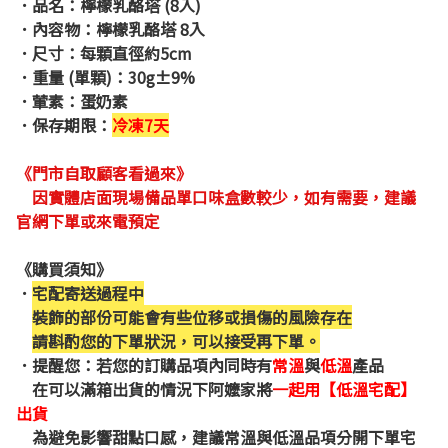
．品名：
檸檬乳酪塔 (8入)
．內容物：
檸檬乳酪塔 8入
．尺寸：
每顆直徑約5cm
．重量
(單顆)
：
30g±9%
．葷素：蛋奶素
．保存期限：
冷凍7天
《門市自取顧客看過來》
因實體店面現場備品單口味盒數較少
，如有需要
，
建議
官網下單或來電預定
《購買須知》
．
宅配寄送過程中
裝飾的部份可能會有些位移或損傷的風險存在
請斟酌您的下單狀況，可以接受再下單。
．
提醒您：若您的訂購品項內同時有
常溫
與
低溫
產品
在可以滿箱出貨的情況下阿嬤家將
一起用【低溫宅配】
出貨
為避免影響甜點口感，建議常溫與低溫品項分開下單宅