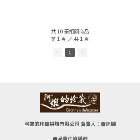
共
10
筆相關商品
第
1
頁 ／ 共
1
頁
1
阿嬤的珍藏烘焙有限公司 負責人：黃旭鵬
產品責任險編號