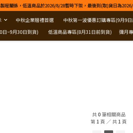
製程關係，低溫商品於2026/8/28暫時下架，最後到(取)貨日為2026/
示
中秋企業贈禮首選
中秋第一波優惠訂購專區(9月9日
日~9月30日到貨)
低溫商品專區(8月31日前到貨)
彌月
共
0
筆相關商品
第
1
頁 ／ 共
1
頁