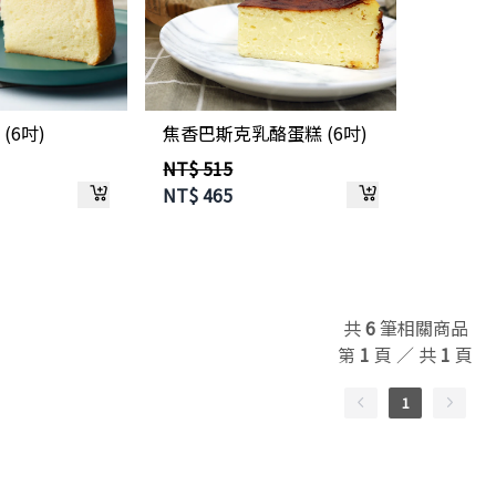
(6吋)
焦香巴斯克乳酪蛋糕 (6吋)
NT$ 515
NT$
465
共
6
筆相關商品
第
1
頁 ／ 共
1
頁
1