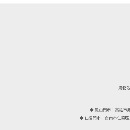
-
百寶盒
-
平裝禮盒
伴手小品
購物
◆ 鳳山門市：高雄市鳳山區鳳
◆ 仁德門市：台南市仁德區文華路三