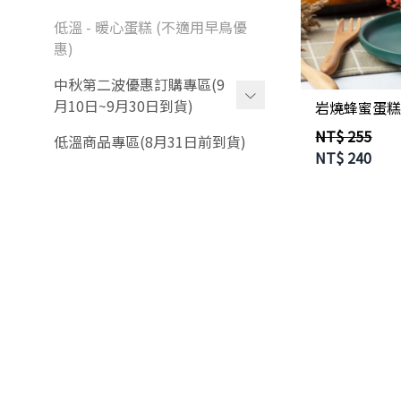
低溫 - 暖心蛋糕 (不適用早鳥優
惠)
中秋第二波優惠訂購專區(9
月10日~9月30日到貨)
岩燒蜂蜜蛋糕 
NT$ 255
新客嘗鮮體驗 (不適用早鳥優
低溫商品專區(8月31日前到貨)
NT$
240
惠)
各式伴手禮盒
-
金璽尊榮禮盒
-
御璽珍藏禮盒
-
禮賀珍藏禮盒
-
經典綜合禮盒
-
中式禮盒