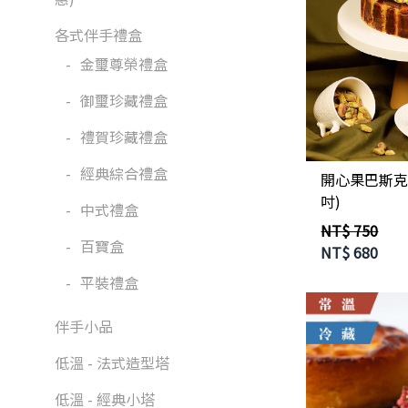
各式伴手禮盒
-
金璽尊榮禮盒
-
御璽珍藏禮盒
-
禮賀珍藏禮盒
-
經典綜合禮盒
開心果巴斯克
吋)
-
中式禮盒
NT$ 750
-
百寶盒
NT$
680
-
平裝禮盒
伴手小品
低溫 - 法式造型塔
低溫 - 經典小塔