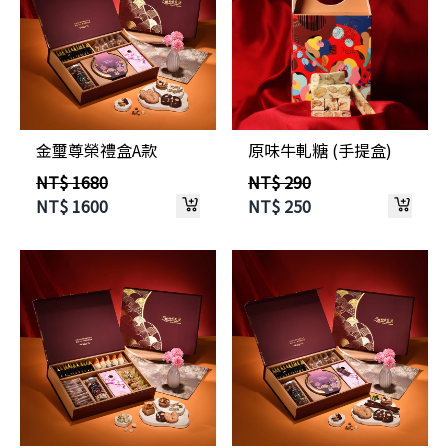
金璽尊榮禮盒A款
原味牛軋糖 (手提盒)
NT$ 1680
NT$ 290
NT$
1600
NT$
250