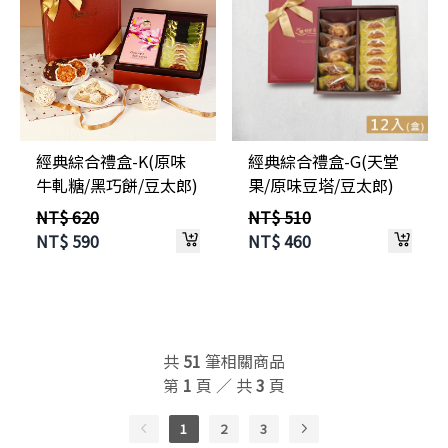
經典綜合禮盒-K(原味
經典綜合禮盒-G(天堂
牛軋糖/黑巧餅/豆太郎)
果/原味豆塔/豆太郎)
NT$ 620
NT$ 510
NT$
590
NT$
460
共
51
筆相關商品
第
1
頁 ／ 共
3
頁
1
2
3