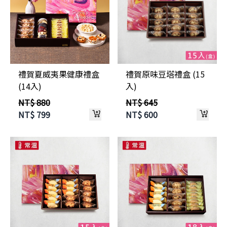
禮賀夏威夷果健康禮盒
禮賀原味豆塔禮盒 (15
(14入)
入)
NT$ 880
NT$ 645
NT$
799
NT$
600