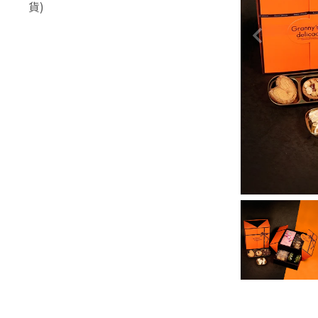
優惠)
貨)
-
御璽珍藏禮盒
各式伴手禮盒
-
禮賀珍藏禮盒
-
金璽尊榮禮盒
-
經典綜合禮盒
-
御璽珍藏禮盒
-
中式禮盒
-
禮賀珍藏禮盒
-
百寶盒
-
經典綜合禮盒
-
平裝禮盒
-
中式禮盒
伴手小品
-
百寶盒
低溫 - 法式造型塔
-
平裝禮盒
低溫 - 經典小塔
伴手小品
低溫 - 暖心蛋糕 (不適用早
鳥優惠)