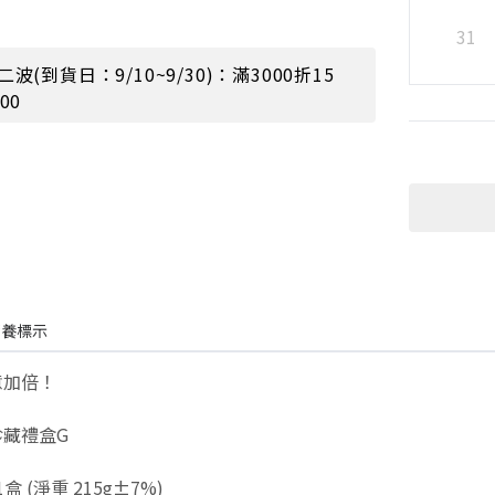
31
二波(到貨日：9/10~9/30)：滿3000折15
00
營養標示
意加倍！
珍藏禮盒G
 (淨重 215g±7%)