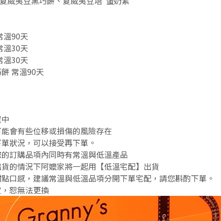
夏威夷豆黑巧餅、夏威夷豆塔 蛋奶素
溫90天
溫30天
溫30天
餅 常溫90天
程中
能會有些位移或損傷的風險存在
單狀況，可以接受再下單。
您的訂購品項內同時有常溫與低溫產品
貨的情況下阿嬤家將一起用【低溫宅配】出貨
點口感，建議常溫與低溫品項分開下單宅配，請您斟酌下單。
定，恕無法更換