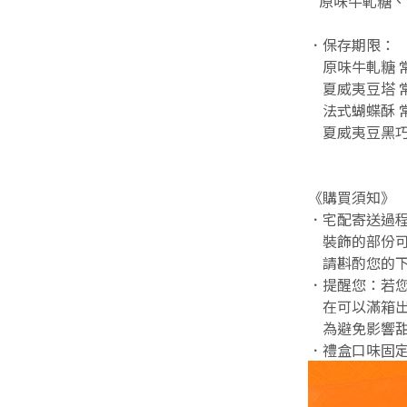
原味牛軋糖、
．保存期限：
原味牛軋糖 常
夏威夷豆塔 常
法式蝴蝶酥 常
夏威夷豆黑巧
《購買須知》
．宅配寄送過
裝飾的部份可
請斟酌您的下
．提醒您：若
在可以滿箱出
為避免影響甜
．禮盒口味固