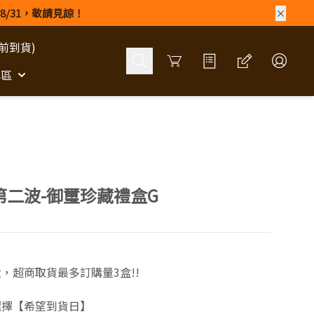
8/31，敬請見諒！
前到貨)
Cart
專區
)第二波-御璽珍藏禮盒G
，超商取貨最多訂購量3盒!!
選擇【希望到貨日】