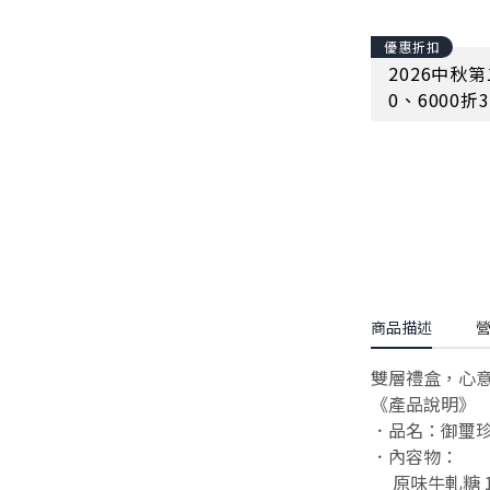
優惠折扣
2026中秋第
0、6000折3
商品描述
雙層禮盒，心
《產品說明》
．品名：御璽
．內容物：
原味牛軋糖 1盒