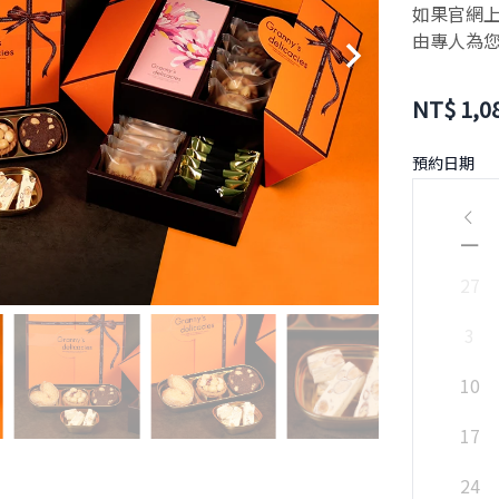
如果官網上
由專人為
NT$
1,0
預約日期
一
27
3
10
17
24